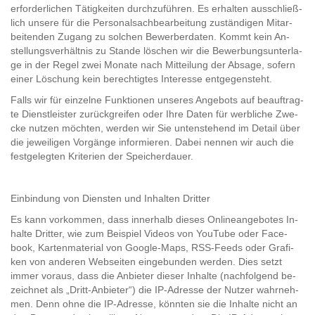
er­for­der­li­chen Tä­tig­kei­ten durch­zu­füh­ren. Es er­hal­ten aus­schließ­
lich un­se­re für die Per­so­nal­sach­be­ar­bei­tung zu­stän­di­gen Mit­ar­
bei­ten­den Zu­gang zu sol­chen Be­wer­ber­da­ten. Kommt kein An­
stel­lungs­ver­hält­nis zu Stan­de lö­schen wir die Be­wer­bungs­un­ter­la­
ge in der Regel zwei Mo­na­te nach Mit­tei­lung der Ab­sa­ge, so­fern
einer Lö­schung kein be­rech­tig­tes In­ter­es­se ent­ge­gen­steht.
Falls wir für ein­zel­ne Funk­tio­nen un­se­res An­ge­bots auf be­auf­trag­
te Dienst­leis­ter zu­rück­grei­fen oder Ihre Daten für werb­li­che Zwe­
cke nut­zen möch­ten, wer­den wir Sie un­ten­ste­hend im De­tail über
die je­wei­li­gen Vor­gän­ge in­for­mie­ren. Dabei nen­nen wir auch die
fest­ge­leg­ten Kri­te­ri­en der Spei­cherdau­er.
Ein­bin­dung von Diens­ten und In­hal­ten Drit­ter
Es kann vor­kom­men, dass in­ner­halb die­ses On­line­an­ge­bo­tes In­
hal­te Drit­ter, wie zum Bei­spiel Vi­de­os von You­Tube oder Face­
book, Kar­ten­ma­te­ri­al von Google-​​Maps, RSS-​Feeds oder Gra­fi­
ken von an­de­ren Web­sei­ten ein­ge­bun­den wer­den. Dies setzt
immer vor­aus, dass die An­bie­ter die­ser In­hal­te (nach­fol­gend be­
zeich­net als „Dritt-​​An­bie­ter“) die IP-​Adres­se der Nut­zer wahr­neh­
men. Denn ohne die IP-​Adres­se, könn­ten sie die In­hal­te nicht an