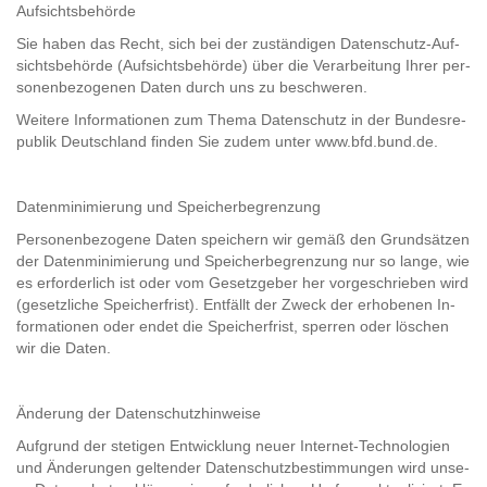
Auf­sichts­be­hör­de
Sie haben das Recht, sich bei der zu­stän­di­gen Datenschutz-​​Auf­
sichts­be­hör­de (Auf­sichts­be­hör­de) über die Ver­ar­bei­tung Ihrer per­
so­nen­be­zo­ge­nen Daten durch uns zu be­schwe­ren.
Wei­te­re In­for­ma­tio­nen zum Thema Da­ten­schutz in der Bun­des­re­
pu­blik Deutsch­land fin­den Sie zudem unter www.bfd.bund.de.
Da­ten­mi­ni­mie­rung und Spei­cher­be­gren­zung
Per­so­nen­be­zo­ge­ne Daten spei­chern wir gemäß den Grund­sät­zen
der Da­ten­mi­ni­mie­rung und Spei­cher­be­gren­zung nur so lange, wie
es er­for­der­lich ist oder vom Ge­setz­ge­ber her vor­ge­schrie­ben wird
(ge­setz­li­che Spei­cher­frist). Ent­fällt der Zweck der er­ho­be­nen In­
for­ma­tio­nen oder endet die Spei­cher­frist, sper­ren oder lö­schen
wir die Daten.
Än­de­rung der Da­ten­schutz­hin­wei­se
Auf­grund der ste­ti­gen Ent­wick­lung neuer Internet-​​Tech­no­lo­gi­en
und Än­de­run­gen gel­ten­der Da­ten­schutz­be­stim­mun­gen wird un­se­