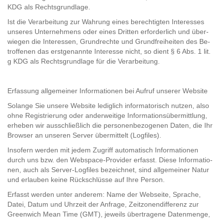
KDG als Rechts­grund­la­ge.
Ist die Ver­ar­bei­tung zur Wah­rung eines be­rech­tig­ten In­ter­es­ses
un­se­res Un­ter­neh­mens oder eines Drit­ten er­for­der­lich und über­
wie­gen die In­ter­es­sen, Grund­rech­te und Grund­frei­hei­ten des Be­
trof­fe­nen das erst­ge­nann­te In­ter­es­se nicht, so dient § 6 Abs. 1 lit.
g KDG als Rechts­grund­la­ge für die Ver­ar­bei­tung.
Er­fas­sung all­ge­mei­ner In­for­ma­tio­nen bei Auf­ruf un­se­rer Web­site
So­lan­ge Sie un­se­re Web­site le­dig­lich in­for­ma­to­risch nut­zen, also
ohne Re­gis­trie­rung oder an­der­wei­ti­ge In­for­ma­ti­ons­über­mitt­lung,
er­he­ben wir aus­schließ­lich die per­so­nen­be­zo­ge­nen Daten, die Ihr
Brow­ser an un­se­ren Ser­ver über­mit­telt (Log­files).
In­so­fern wer­den mit jedem Zu­griff au­to­ma­tisch In­for­ma­tio­nen
durch uns bzw. den Webspace-​​Pro­vi­der er­fasst. Diese In­for­ma­tio­
nen, auch als Server-​​Log­files be­zeich­net, sind all­ge­mei­ner Natur
und er­lau­ben keine Rück­schlüs­se auf Ihre Per­son.
Er­fasst wer­den unter an­de­rem: Name der Web­sei­te, Spra­che,
Datei, Datum und Uhr­zeit der An­fra­ge, Zeit­zo­nen­dif­fe­renz zur
Green­wich Mean Time (GMT), je­weils über­tra­ge­ne Da­ten­men­ge,