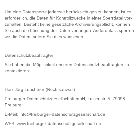
Um eine Da­ten­sper­re je­der­zeit be­rück­sich­ti­gen zu kön­nen, ist es
er­for­der­lich, die Daten für Kon­troll­zwe­cke in einer Sperr­da­tei vor­
zu­hal­ten. Be­steht keine ge­setz­li­che Ar­chi­vie­rungs­pflicht, kön­nen
Sie auch die Lö­schung der Daten ver­lan­gen. An­de­ren­falls sper­ren
wir die Daten, so­fern Sie dies wün­schen.
Da­ten­schutz­be­auf­trag­ter
Sie haben die Mög­lich­keit un­se­ren Da­ten­schutz­be­auf­trag­ten zu
kon­tak­tie­ren:
Herr Jörg Leucht­ner (Rechts­an­walt)
Frei­bur­ger Da­ten­schutz­ge­sell­schaft mbH, Lui­sen­str. 5. 79098
Frei­burg
E-​Mail: info@freiburger-​​da­ten­schutz­ge­sell­schaft.de
WEB: www.freiburger-​​da­ten­schutz­ge­sell­schaft.de