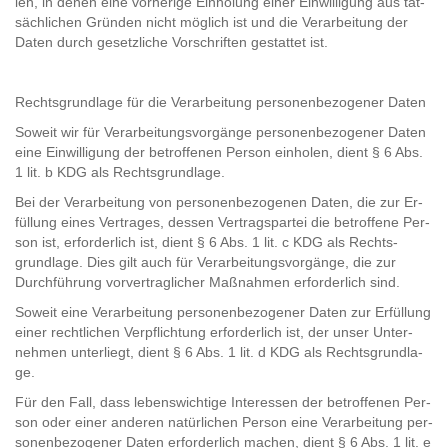
len, in denen eine vor­he­ri­ge Ein­ho­lung einer Ein­wil­li­gung aus tat­
säch­li­chen Grün­den nicht mög­lich ist und die Ver­ar­bei­tung der
Daten durch ge­setz­li­che Vor­schrif­ten ge­stat­tet ist.
Rechts­grund­la­ge für die Ver­ar­bei­tung per­so­nen­be­zo­ge­ner Daten
So­weit wir für Ver­ar­bei­tungs­vor­gän­ge per­so­nen­be­zo­ge­ner Daten
eine Ein­wil­li­gung der be­trof­fe­nen Per­son ein­ho­len, dient § 6 Abs.
1 lit. b KDG als Rechts­grund­la­ge.
Bei der Ver­ar­bei­tung von per­so­nen­be­zo­ge­nen Daten, die zur Er­
fül­lung eines Ver­tra­ges, des­sen Ver­trags­par­tei die be­trof­fe­ne Per­
son ist, er­for­der­lich ist, dient § 6 Abs. 1 lit. c KDG als Rechts­
grund­la­ge. Dies gilt auch für Ver­ar­bei­tungs­vor­gän­ge, die zur
Durch­füh­rung vor­ver­trag­li­cher Maß­nah­men er­for­der­lich sind.
So­weit eine Ver­ar­bei­tung per­so­nen­be­zo­ge­ner Daten zur Er­fül­lung
einer recht­li­chen Ver­pflich­tung er­for­der­lich ist, der unser Un­ter­
neh­men un­ter­liegt, dient § 6 Abs. 1 lit. d KDG als Rechts­grund­la­
ge.
Für den Fall, dass le­bens­wich­ti­ge In­ter­es­sen der be­trof­fe­nen Per­
son oder einer an­de­ren na­tür­li­chen Per­son eine Ver­ar­bei­tung per­
so­nen­be­zo­ge­ner Daten er­for­der­lich ma­chen, dient § 6 Abs. 1 lit. e