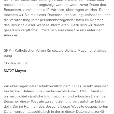
net­sei­ten kön­nen nur an­ge­zeigt wer­den, wenn zuvor Daten des
Be­su­chers, zu­min­dest die IP-​Adres­se, über­tra­gen wer­den. Daher
möch­ten wir Sie mit die­ser Da­ten­schutz­er­klä­rung um­fas­send über
die Ver­ar­bei­tung Ihrer per­so­nen­be­zo­ge­nen Daten im Rah­men
des Be­suchs die­ser Web­site in­for­mie­ren. Dazu sind wir zudem
ge­setz­lich ver­pflich­tet. Pos­ta­lisch er­rei­chen Sie uns unter der
Adres­se:
SKM - Ka­tho­li­scher Ver­ein für so­zia­le Diens­te Mayen und Um­ge­
bung
St.-​Veit-​Str. 14
56727 Mayen
Wir un­ter­lie­gen da­ten­schutz­recht­lich dem KDG (Ge­setz über den
Kirch­li­chen Da­ten­schutz) me­di­en­recht­lich dem TMG. Damit sind
wir ver­pflich­tet sämt­li­che In­for­ma­tio­nen und er­fass­ten Daten der
Be­su­cher die­ser Web­site zu schüt­zen und ver­trau­lich zu be­han­
deln. Die im Rah­men des Be­suchs die­ser Web­site ge­spei­cher­ten
Daten wer­den aus­schließ­lich in der in die­ser Da­ten­schutz­er­klä­