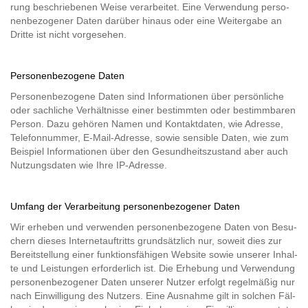
rung be­schrie­be­nen Weise ver­ar­bei­tet. Eine Ver­wen­dung per­so­
nen­be­zo­ge­ner Daten dar­über hin­aus oder eine Wei­ter­ga­be an
Drit­te ist nicht vor­ge­se­hen.
Per­so­nen­be­zo­ge­ne Daten
Per­so­nen­be­zo­ge­ne Daten sind In­for­ma­tio­nen über per­sön­li­che
oder sach­li­che Ver­hält­nis­se einer be­stimm­ten oder be­stimm­ba­ren
Per­son. Dazu ge­hö­ren Namen und Kon­takt­da­ten, wie Adres­se,
Te­le­fon­num­mer, E-​Mail-​Adresse, sowie sen­si­ble Daten, wie zum
Bei­spiel In­for­ma­tio­nen über den Ge­sund­heits­zu­stand aber auch
Nut­zungs­da­ten wie Ihre IP-​Adres­se.
Um­fang der Ver­ar­bei­tung per­so­nen­be­zo­ge­ner Daten
Wir er­he­ben und ver­wen­den per­so­nen­be­zo­ge­ne Daten von Be­su­
chern die­ses In­ter­net­auf­tritts grund­sätz­lich nur, so­weit dies zur
Be­reit­stel­lung einer funk­ti­ons­fä­hi­gen Web­site sowie un­se­rer In­hal­
te und Leis­tun­gen er­for­der­lich ist. Die Er­he­bung und Ver­wen­dung
per­so­nen­be­zo­ge­ner Daten un­se­rer Nut­zer er­folgt re­gel­mä­ßig nur
nach Ein­wil­li­gung des Nut­zers. Eine Aus­nah­me gilt in sol­chen Fäl­