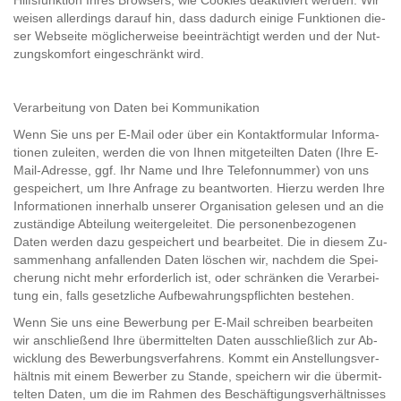
Hilfs­funk­ti­on Ihres Brow­sers, wie Coo­kies de­ak­ti­viert wer­den. Wir
wei­sen al­ler­dings dar­auf hin, dass da­durch ei­ni­ge Funk­tio­nen die­
ser Web­sei­te mög­li­cher­wei­se be­ein­träch­tigt wer­den und der Nut­
zungs­kom­fort ein­ge­schränkt wird.
Ver­ar­bei­tung von Daten bei Kom­mu­ni­ka­ti­on
Wenn Sie uns per E-​Mail oder über ein Kon­takt­for­mu­lar In­for­ma­
tio­nen zu­lei­ten, wer­den die von Ihnen mit­ge­teil­ten Daten (Ihre E-​
Mail-​Adresse, ggf. Ihr Name und Ihre Te­le­fon­num­mer) von uns
ge­spei­chert, um Ihre An­fra­ge zu be­ant­wor­ten. Hier­zu wer­den Ihre
In­for­ma­tio­nen in­ner­halb un­se­rer Or­ga­ni­sa­ti­on ge­le­sen und an die
zu­stän­di­ge Ab­tei­lung wei­ter­ge­lei­tet. Die per­so­nen­be­zo­ge­nen
Daten wer­den dazu ge­spei­chert und be­ar­bei­tet. Die in die­sem Zu­
sam­men­hang an­fal­len­den Daten lö­schen wir, nach­dem die Spei­
che­rung nicht mehr er­for­der­lich ist, oder schrän­ken die Ver­ar­bei­
tung ein, falls ge­setz­li­che Auf­be­wah­rungs­pflich­ten be­ste­hen.
Wenn Sie uns eine Be­wer­bung per E-​Mail schrei­ben be­ar­bei­ten
wir an­sch­lie­ßend Ihre über­mit­tel­ten Daten aus­schließ­lich zur Ab­
wick­lung des Be­wer­bungs­ver­fah­rens. Kommt ein An­stel­lungs­ver­
hält­nis mit einem Be­wer­ber zu Stan­de, spei­chern wir die über­mit­
tel­ten Daten, um die im Rah­men des Be­schäf­ti­gungs­ver­hält­nis­ses