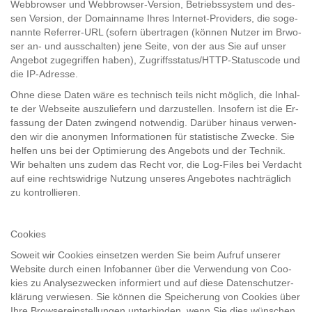
Web­brow­ser und Webbrowser-​​Ver­si­on, Be­triebs­sys­tem und des­
sen Ver­si­on, der Do­main­na­me Ihres Internet-​​Pro­vi­ders, die so­ge­
nann­te Referrer-​​URL (so­fern über­tra­gen (kön­nen Nut­zer im Brwo­
ser an- und aus­schal­ten) jene Seite, von der aus Sie auf unser
An­ge­bot zu­ge­grif­fen haben), Zu­griffs­sta­tus/HTTP-​Sta­tus­code und
die IP-​Adres­se.
Ohne diese Daten wäre es tech­nisch teils nicht mög­lich, die In­hal­
te der Web­sei­te aus­zu­lie­fern und dar­zu­stel­len. In­so­fern ist die Er­
fas­sung der Daten zwin­gend not­wen­dig. Dar­über hin­aus ver­wen­
den wir die an­ony­men In­for­ma­tio­nen für sta­tis­ti­sche Zwe­cke. Sie
hel­fen uns bei der Op­ti­mie­rung des An­ge­bots und der Tech­nik.
Wir be­hal­ten uns zudem das Recht vor, die Log-​Files bei Ver­dacht
auf eine rechts­wid­ri­ge Nut­zung un­se­res An­ge­bo­tes nach­träg­lich
zu kon­trol­lie­ren.
Coo­kies
So­weit wir Coo­kies ein­set­zen wer­den Sie beim Auf­ruf un­se­rer
Web­site durch einen In­fo­ban­ner über die Ver­wen­dung von Coo­
kies zu Ana­ly­se­zwe­cken in­for­miert und auf diese Da­ten­schutz­er­
klä­rung ver­wie­sen. Sie kön­nen die Spei­che­rung von Coo­kies über
Ihre Brow­ser­ein­stel­lun­gen un­ter­bin­den, wenn Sie dies wün­schen.