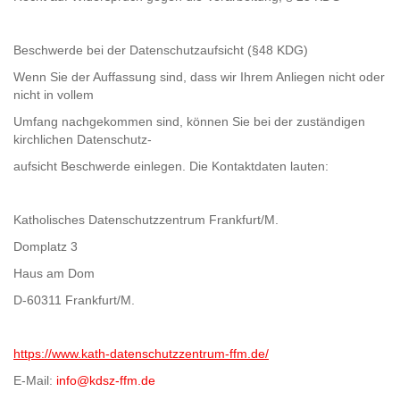
Be­schwer­de bei der Da­ten­schutz­auf­sicht (§48 KDG)
Wenn Sie der Auf­fas­sung sind, dass wir Ihrem An­lie­gen nicht oder
nicht in vol­lem
Um­fang nach­ge­kom­men sind, kön­nen Sie bei der zu­stän­di­gen
kirch­li­chen Datenschutz-​​
auf­sicht Be­schwer­de ein­le­gen. Die Kon­takt­da­ten lau­ten:
Ka­tho­li­sches Da­ten­schutz­zen­trum Frank­furt/M.
Dom­platz 3
Haus am Dom
D-​60311 Frank­furt/M.
https://www.kath-​datenschutzzentrum-​ffm.de/
E-​Mail:
info@kdsz-​ffm.de