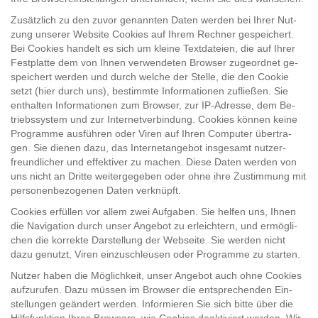
Zu­sätz­lich zu den zuvor ge­nann­ten Daten wer­den bei Ihrer Nut­
zung un­se­rer Web­site Coo­kies auf Ihrem Rech­ner ge­spei­chert.
Bei Coo­kies han­delt es sich um klei­ne Text­da­tei­en, die auf Ihrer
Fest­plat­te dem von Ihnen ver­wen­de­ten Brow­ser zu­ge­ord­net ge­
spei­chert wer­den und durch wel­che der Stel­le, die den Coo­kie
setzt (hier durch uns), be­stimm­te In­for­ma­tio­nen zu­flie­ßen. Sie
ent­hal­ten In­for­ma­tio­nen zum Brow­ser, zur IP-​Adres­se, dem Be­
triebs­sys­tem und zur In­ter­net­ver­bin­dung. Coo­kies kön­nen keine
Pro­gram­me aus­füh­ren oder Viren auf Ihren Com­pu­ter über­tra­
gen. Sie die­nen dazu, das In­ter­net­an­ge­bot ins­ge­samt nut­zer­
freund­li­cher und ef­fek­ti­ver zu ma­chen. Diese Daten wer­den von
uns nicht an Drit­te wei­ter­ge­ge­ben oder ohne ihre Zu­stim­mung mit
per­so­nen­be­zo­ge­nen Daten ver­knüpft.
Coo­kies er­fül­len vor allem zwei Auf­ga­ben. Sie hel­fen uns, Ihnen
die Na­vi­ga­ti­on durch unser An­ge­bot zu er­leich­tern, und er­mög­li­
chen die kor­rek­te Dar­stel­lung der Web­sei­te. Sie wer­den nicht
dazu ge­nutzt, Viren ein­zu­schleu­sen oder Pro­gram­me zu star­ten.
Nut­zer haben die Mög­lich­keit, unser An­ge­bot auch ohne Coo­kies
auf­zu­ru­fen. Dazu müs­sen im Brow­ser die ent­spre­chen­den Ein­
stel­lun­gen ge­än­dert wer­den. In­for­mie­ren Sie sich bitte über die