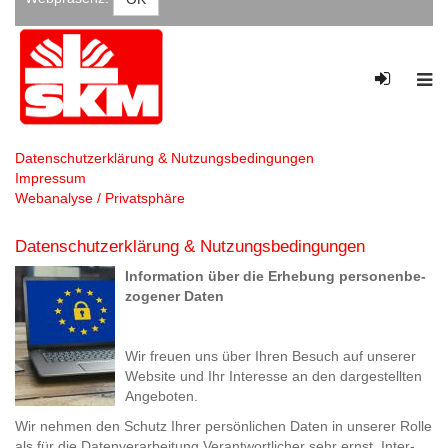
Datenschutzerklärung & Nutzungsbedingungen
Impressum
Webanalyse / Privatsphäre
Da­ten­schutz­er­klä­rung & Nut­zungs­be­din­gun­gen
In­for­ma­ti­on über die Er­he­bung per­so­nen­be­
zo­ge­ner Daten
Wir freu­en uns über Ihren Be­such auf un­se­rer
Web­site und Ihr In­ter­es­se an den dar­ge­stell­ten
An­ge­bo­ten.
Wir neh­men den Schutz Ihrer per­sön­li­chen Daten in un­se­rer Rolle
als für die Da­ten­ver­ar­bei­tung Ver­ant­wort­li­cher sehr ernst. In­ter­