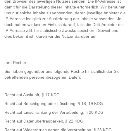
den Brow­ser des je­wei­li­gen Nut­zers sen­den. Die IP-​Adres­se ist
damit für die Dar­stel­lung die­ser In­hal­te er­for­der­lich. Wir be­mü­hen
uns nur sol­che In­hal­te zu ver­wen­den, deren je­wei­li­ge An­bie­ter die
IP-​Adres­se le­dig­lich zur Aus­lie­fe­rung der In­hal­te ver­wen­den. Je­
doch haben wir kei­nen Ein­fluss dar­auf, falls die Dritt-​​An­bie­ter die
IP-​Adres­se z.B. für sta­tis­ti­sche Zwe­cke spei­chern. So­weit uns
dies be­kannt ist, klä­ren wir die Nut­zer dar­über auf.
Ihre Rech­te
Sie haben ge­gen­über uns fol­gen­de Rech­te hin­sicht­lich der Sie
be­tref­fen­den per­so­nen­be­zo­ge­nen Daten:
Recht auf Aus­kunft, § 17 KDG
Recht auf Be­rich­ti­gung oder Lö­schung, § 18, 19 KDG
Recht auf Ein­schrän­kung der Ver­ar­bei­tung, § 20 KDG
Recht auf Da­ten­über­trag­bar­keit, § 22 KDG
Recht auf Wi­der­spruch gegen die Ver­ar­bei­tung, § 23 KDG